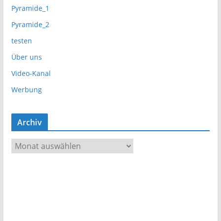
Pyramide_1
Pyramide_2
testen
Über uns
Video-Kanal
Werbung
Archiv
A
r
c
h
i
v