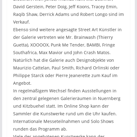
David Gerstein, Peter Doig, Jeff Koons, Tracey Emin,
Raqib Shaw, Derrick Adams und Robert Longo sind im
Verkauf.
Ebenso sind weitere angesagte Street Art Künstler in
der Galerie vertreten wie Mr. Brainwash (Thierry
Guetta), XOOOOX, Punk Me Tender, BAMBI, Fringe
Southafrica, Max Mavior und John Crash Matos.
Natürlich hat die Galerie auch Designobjekte von
Maurizio Cattelan, Paul Smith, Richard Orlinski oder
Philippe Starck oder Pierre Jeanerette zum Kauf im
Angebot.
In regelmäßigem Wechsel finden Ausstellungen in
den zentral gelegenen Galerieräumen in Nuernberg
und Kitzbuehel statt. Im Online Shop kann der
Sammler die Kunstwerke rund um die Uhr kaufen.
Internationale Messeteilnahmen und Solo Shows
runden das Programm ab.
Viele der angebotenen Kunstwerke kann der