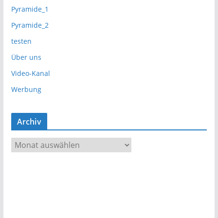
Pyramide_1
Pyramide_2
testen
Über uns
Video-Kanal
Werbung
Archiv
A
r
c
h
i
v