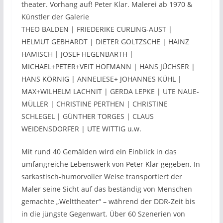
theater. Vorhang auf! Peter Klar. Malerei ab 1970 &
Künstler der Galerie
THEO BALDEN | FRIEDERIKE CURLING-AUST |
HELMUT GEBHARDT | DIETER GOLTZSCHE | HAINZ
HAMISCH | JOSEF HEGENBARTH |
MICHAEL+PETER+VEIT HOFMANN | HANS JÜCHSER |
HANS KÖRNIG | ANNELIESE+ JOHANNES KÜHL |
MAX+WILHELM LACHNIT | GERDA LEPKE | UTE NAUE-
MÜLLER | CHRISTINE PERTHEN | CHRISTINE
SCHLEGEL | GÜNTHER TORGES | CLAUS
WEIDENSDORFER | UTE WITTIG u.w.
Mit rund 40 Gemälden wird ein Einblick in das
umfangreiche Lebenswerk von Peter Klar gegeben. In
sarkastisch-humorvoller Weise transportiert der
Maler seine Sicht auf das beständig von Menschen
gemachte „Welttheater“ – während der DDR-Zeit bis
in die jüngste Gegenwart. Über 60 Szenerien von