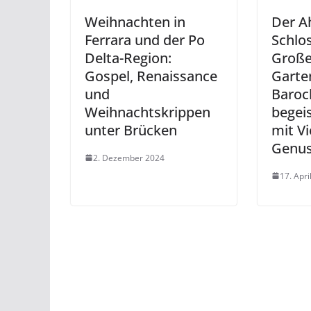
Weihnachten in
Der A
Ferrara und der Po
Schlo
Delta-Region:
Große
Gospel, Renaissance
Garte
und
Baroc
Weihnachtskrippen
begei
unter Brücken
mit Vi
Genu
2. Dezember 2024
17. Apri