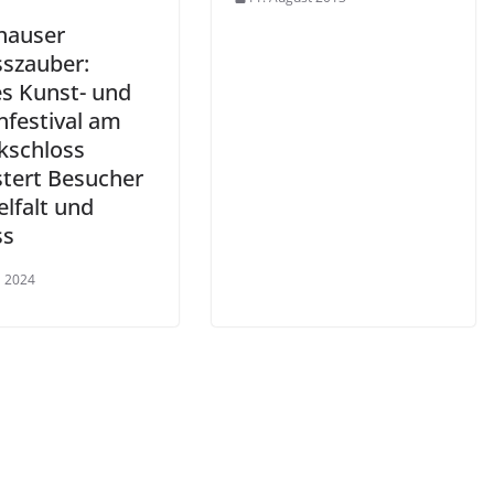
hauser
sszauber:
s Kunst- und
nfestival am
kschloss
stert Besucher
elfalt und
ss
l 2024