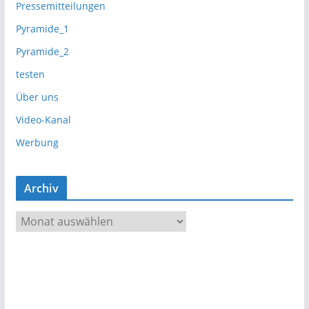
Pressemitteilungen
Pyramide_1
Pyramide_2
testen
Über uns
Video-Kanal
Werbung
Archiv
A
r
c
h
i
v