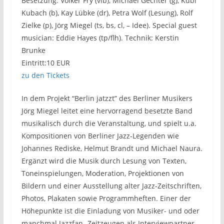
Besetzung: Volker Fry (vib), Michael Gechter (g), Kubi
Kubach (b), Kay Lübke (dr), Petra Wolf (Lesung), Rolf
Zielke (p), Jörg Miegel (ts, bs, cl, – Idee). Special guest
musician: Eddie Hayes (tp/flh). Technik: Kerstin
Brunke
Eintritt:10 EUR
zu den Tickets
In dem Projekt “Berlin jatzzt” des Berliner Musikers
Jörg Miegel leitet eine hervorragend besetzte Band
musikalisch durch die Veranstaltung, und spielt u.a.
Kompositionen von Berliner Jazz-Legenden wie
Johannes Rediske, Helmut Brandt und Michael Naura.
Ergänzt wird die Musik durch Lesung von Texten,
Toneinspielungen, Moderation, Projektionen von
Bildern und einer Ausstellung alter Jazz-Zeitschriften,
Photos, Plakaten sowie Programmheften. Einer der
Höhepunkte ist die Einladung von Musiker- und oder
manchmal Jazzfan- Zeitzeugen als Interviewpartner,