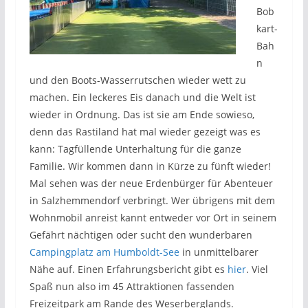
Bob
kart-
Bah
n
und den Boots-Wasserrutschen wieder wett zu
machen. Ein leckeres Eis danach und die Welt ist
wieder in Ordnung. Das ist sie am Ende sowieso,
denn das Rastiland hat mal wieder gezeigt was es
kann: Tagfüllende Unterhaltung für die ganze
Familie. Wir kommen dann in Kürze zu fünft wieder!
Mal sehen was der neue Erdenbürger für Abenteuer
in Salzhemmendorf verbringt. Wer übrigens mit dem
Wohnmobil anreist kannt entweder vor Ort in seinem
Gefährt nächtigen oder sucht den wunderbaren
Campingplatz am Humboldt-See
in unmittelbarer
Nähe auf. Einen Erfahrungsbericht gibt es
hier
. Viel
Spaß nun also im 45 Attraktionen fassenden
Freizeitpark am Rande des Weserberglands.