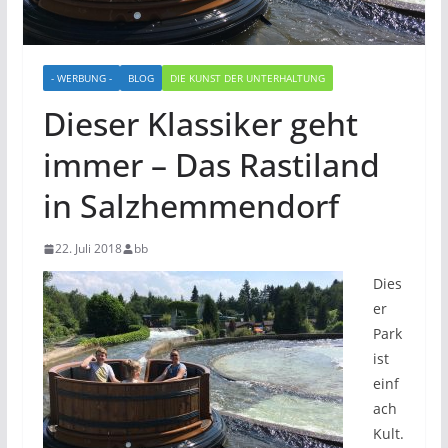
- WERBUNG -
BLOG
DIE KUNST DER UNTERHALTUNG
Dieser Klassiker geht
immer – Das Rastiland
in Salzhemmendorf
22. Juli 2018
bb
Dies
er
Park
ist
einf
ach
Kult.