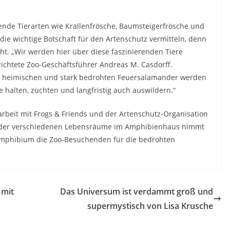
de Tierarten wie Krallenfrösche, Baumsteigerfrösche und
ie wichtige Botschaft für den Artenschutz vermitteln, denn
ht. „Wir werden hier über diese faszinierenden Tiere
richtete Zoo-Geschäftsführer Andreas M. Casdorff.
ns heimischen und stark bedrohten Feuersalamander werden
re halten, züchten und langfristig auch auswildern.“
eit mit Frogs & Friends und der Artenschutz-Organisation
ng der verschiedenen Lebensräume im Amphibienhaus nimmt
 Amphibium die Zoo-Besuchenden für die bedrohten
 mit
Das Universum ist verdammt groß und
supermystisch von Lisa Krusche