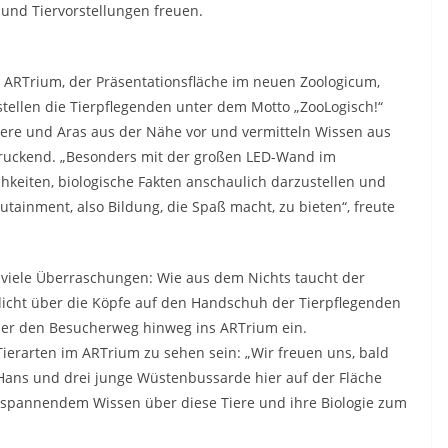
 und Tiervorstellungen freuen.
 ARTrium, der Präsentationsfläche im neuen Zoologicum,
 stellen die Tierpflegenden unter dem Motto „ZooLogisch!“
iere und Aras aus der Nähe vor und vermitteln Wissen aus
ruckend. „Besonders mit der großen LED-Wand im
hkeiten, biologische Fakten anschaulich darzustellen und
inment, also Bildung, die Spaß macht, zu bieten“, freute
e viele Überraschungen: Wie aus dem Nichts taucht der
dicht über die Köpfe auf den Handschuh der Tierpflegenden
über den Besucherweg hinweg ins ARTrium ein.
ierarten im ARTrium zu sehen sein: „Wir freuen uns, bald
ans und drei junge Wüstenbussarde hier auf der Fläche
spannendem Wissen über diese Tiere und ihre Biologie zum