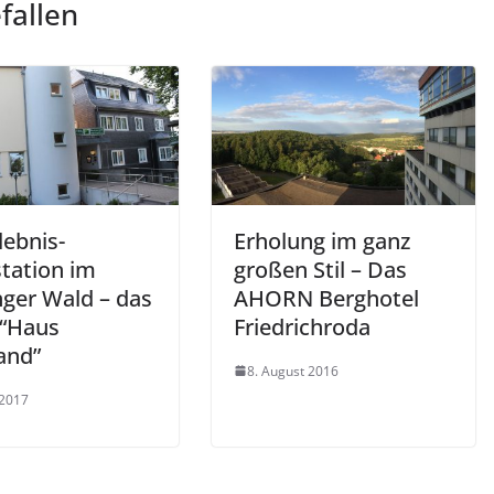
fallen
lebnis-
Erholung im ganz
station im
großen Stil – Das
nger Wald – das
AHORN Berghotel
 “Haus
Friedrichroda
and”
8. August 2016
 2017